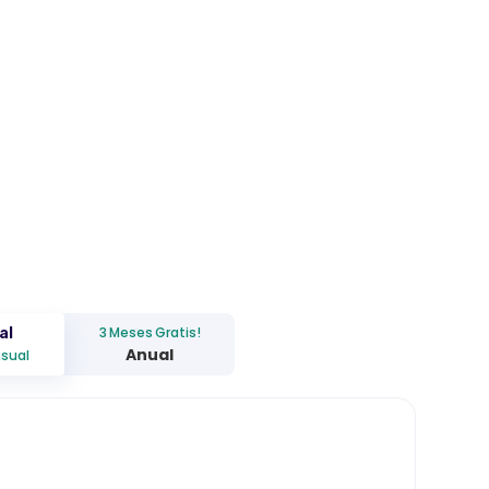
3 Meses Gratis!
al
Anual
sual
2.000
$
/mes
es
+ IVA