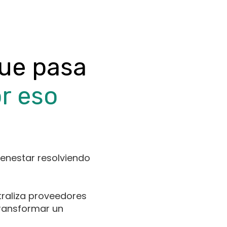
ue pasa
r eso
ienestar resolviendo
traliza proveedores
transformar un