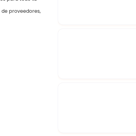
o de proveedores,
Comenzar
Plan M
51 - 100 colaborado
Comenzar
Plan L
101 - 250 colabora
Comenzar