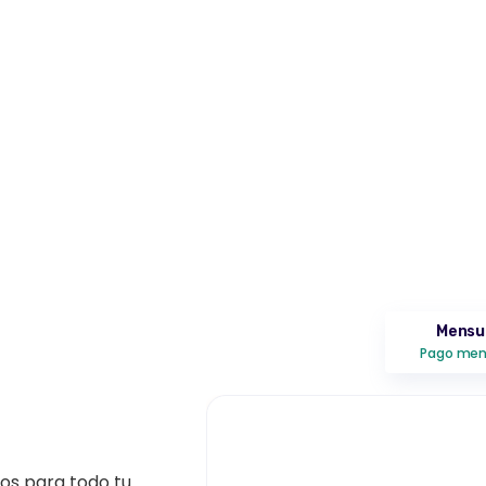
Mensu
Pago men
Plan S
0 - 50 colaborador
os para todo tu