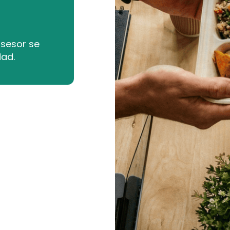
asesor se
dad.